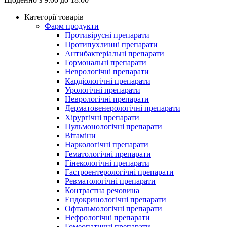
Категорії товарів
Фарм продукти
Противірусні препарати
Протипухлинні препарати
Антибактеріальні препарати
Гормональні препарати
Неврологічні препарати
Кардіологічні препарати
Урологічні препарати
Неврологічні препарати
Дерматовенерологічні препарати
Хірургічні препарати
Пульмонологічні препарати
Вітаміни
Наркологічні препарати
Гематологічні препарати
Гінекологічні препарати
Гастроентерологічні препарати
Ревматологічні препарати
Контрастна речовина
Eндокринологічні препарати
Офтальмологічні препарати
Нефрологічні препарати
Гомеопатичні препарати