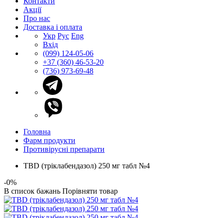
Контакти
Акції
Про нас
Доставка і оплата
Укр
Рус
Eng
Вхід
(099) 124-05-06
+37 (360) 46-53-20
(736) 973-69-48
Головна
Фарм продукти
Противірусні препарати
TBD (тріклабендазол) 250 мг табл №4
-0%
В список бажань
Порівняти товар