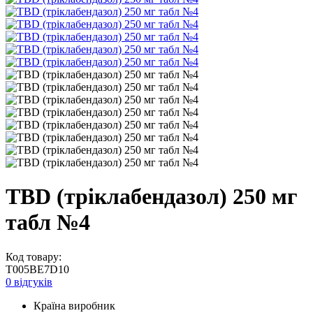
TBD (тріклабендазол) 250 мг
табл №4
Код товару:
T005BE7D10
0 відгуків
Країна виробник