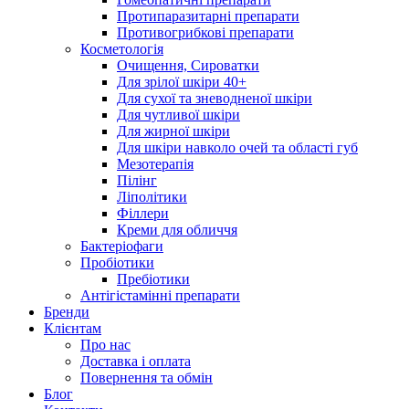
Протипаразитарні препарати
Противогрибкові препарати
Косметологія
Очищення, Сироватки
Для зрілої шкіри 40+
Для сухої та зневодненої шкіри
Для чутливої шкіри
Для жирної шкіри
Для шкіри навколо очей та області губ
Мезотерапія
Пілінг
Ліполітики
Філлери
Креми для обличчя
Бактеріофаги
Пробіотики
Пребіотики
Антігістамінні препарати
Бренди
Клієнтам
Про нас
Доставка і оплата
Повернення та обмін
Блог