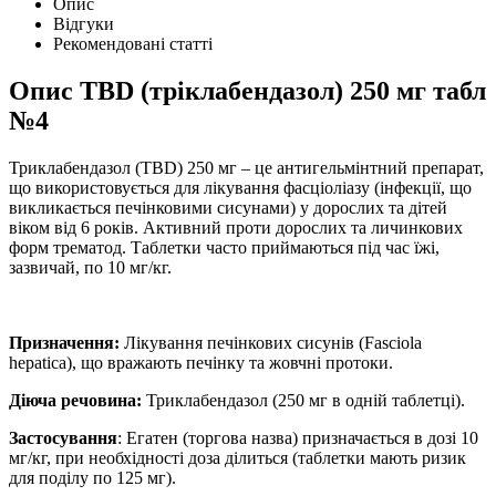
Опис
Відгуки
Рекомендовані статті
Опис
TBD (тріклабендазол) 250 мг табл
№4
Триклабендазол (TBD) 250 мг – це антигельмінтний препарат,
що використовується для лікування фасціоліазу (інфекції, що
викликається печінковими сисунами) у дорослих та дітей
віком від 6 років. Активний проти дорослих та личинкових
форм трематод. Таблетки часто приймаються під час їжі,
зазвичай, по 10 мг/кг.
Призначення:
Лікування печінкових сисунів (Fasciola
hepatica), що вражають печінку та жовчні протоки.
Діюча речовина:
Триклабендазол (250 мг в одній таблетці).
Застосування
: Егатен (торгова назва) призначається в дозі 10
мг/кг, при необхідності доза ділиться (таблетки мають ризик
для поділу по 125 мг).