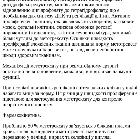
дигідрофолатредуктазу, запобігаючи таким чином
відновленню дигідрофолату до тетрагідрофолату, що є
необхідним для синтезу ДНК та реплікації клітин. Активно
проліферуючі тканини, такі як злоякісні утворення, кістковий
мозок, фетальні клітини, слизова оболонка ротової
порожнини і кишечнику, клітини сечового міхура, зазвичай
більш чутливі до метотрексату. Оскільки швидкість
проліферації злоякісних тканин швидша за норму, метотрексат
може порушувати їх розвиток, не завдаючи необоротної
шкоди здоровим тканинам.
Механізм дії метотрексату при ревматоїдному артриті
остаточно не встановлений, можливо, він впливає на імунні
функції.
При псоріазі швидкість реплікації епітеліальних клітин у шкірі
набагато вища за норму. Ця різниця у швидкості проліферації є
підставою для застосування метотрексату для контролю
псоріатичного процесу.
Фармакокінетика.
Приблизно 50 % метотрексату зв’язується з білками плазми
крові. Після розподілення метотрексат накопичується
переважно у печінці, нирках та селезінці у вигляді