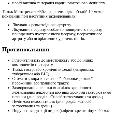
профілактика та терапія карциноматозного менінгіту.
Також Метотрексат «Ебеве», розчин для ін’єкцій 10 мг/мл
показаний при наступних захворюваннях:
Лікування ревматоїдного артриту.
Лікування псоріазу, особливо поширеного псоріазу,
поширеного пустульозного псоріазу, псоріатичного
артриту або псоріатичних уражень нігтів.
Протипоказання
Гіперчутливість до метотрексату або до інших
компонентів препарату.
Тяжкі, гострі або хронічні інфекції (наприклад,
туберкульоз або ВІЛ).
Стоматит, виразки слизової оболонки ротової
порожнини або травного тракту.
Захворювання печінки внаслідок хронічного
зловживання алкоголем або інші хронічні захворювання
печінки (див. розділ «Спосіб застосування та дози»).
Печінкова недостатність (див. розділ «Спосіб
застосування та дози»).
Порушення функції нирок (кліренс креатиніну < 50 мл/