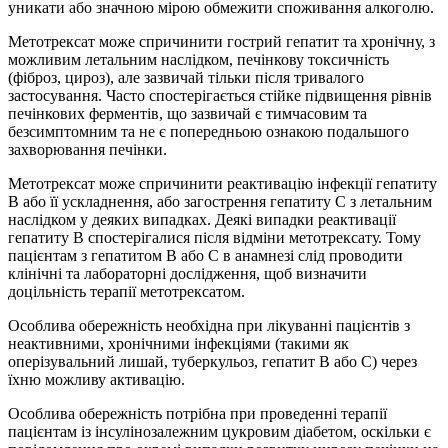
уникати або значною мірою обмежити споживання алкоголю.
Метотрексат може спричинити гострий гепатит та хронічну, з
можливим летальним наслідком, печінкову токсичність
(фіброз, цироз), але зазвичай тільки після тривалого
застосування. Часто спостерігається стійке підвищення рівнів
печінкових ферментів, що зазвичай є тимчасовим та
безсимптомним та не є попередньою ознакою подальшого
захворювання печінки.
Метотрексат може спричинити реактивацію інфекції гепатиту
В або її ускладнення, або загострення гепатиту C з летальним
наслідком у деяких випадках. Деякі випадки реактивації
гепатиту В спостерігалися після відміни метотрексату. Тому
пацієнтам з гепатитом B або С в анамнезі слід проводити
клінічні та лабораторні дослідження, щоб визначити
доцільність терапії метотрексатом.
Особлива обережність необхідна при лікуванні пацієнтів з
неактивними, хронічними інфекціями (такими як
оперізувальний лишай, туберкульоз, гепатит В або С) через
їхню можливу активацію.
Особлива обережність потрібна при проведенні терапії
пацієнтам із інсулінозалежним цукровим діабетом, оскільки є