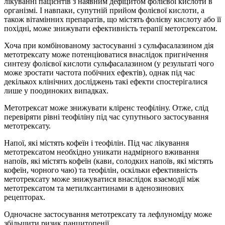
лікуванні пацієнтів з наявним дефіцитом фолієвої кислоти в
організмі. І навпаки, супутній прийом фолієвої кислоти, а
також вітамінних препаратів, що містять фолієву кислоту або її
похідні, може знижувати ефективність терапії метотрексатом.
Хоча при комбінованому застосуванні з сульфасалазином дія
метотрексату може потенціюватися внаслідок пригнічення
синтезу фолієвої кислоти сульфасалазином (у результаті чого
може зростати частота побічних ефектів), однак під час
декількох клінічних досліджень такі ефекти спостерігалися
лише у поодиноких випадках.
Метотрексат може знижувати кліренс теофіліну. Отже, слід
перевіряти рівні теофіліну під час супутнього застосування
метотрексату.
Напої, які містять кофеїн і теофілін. Під час лікування
метотрексатом необхідно уникати надмірного вживання
напоїв, які містять кофеїн (кави, солодких напоїв, які містять
кофеїн, чорного чаю) та теофілін, оскільки ефективність
метотрексату може знижуватися внаслідок взаємодії між
метотрексатом та метилксантинами в аденозинових
рецепторах.
Одночасне застосування метотрексату та лефлуноміду може
збільшити ризик панцитопенії.