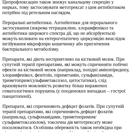
Ципрофлоксацин також знижує канальцеву секрецію у
нирках, тому застосовувати метотрексат з цим антибіотиком
потрібно під ретельним наглядом.
Пероральні антибіотики. Антибіотики для перорального
застосування (зокрема тетрацикліни, хлорамфенікол та
антибіотики широкого спектра дії, що не абсорбуються)
можуть впливати на ентерогепатичну циркуляцію внаслідок
інгібування мікрофлори кишечнику або пригнічення
бактеріального метаболізму.
Препарати, які діють несприятливо на кістковий мозок. При
супутній терапії препаратами, які можуть спричиняти побічні
ефекти на кістковий мозок (наприклад, похідні амінопіридину,
хлорамфенікол, фенітоїн, піриметамін, сульфаніламіди,
триметоприм/сульфаметаксозол, цитостатики), слід
враховувати можливість розвитку більш виражених
гематологічних порушень (у поодиноких випадках – гострої
панцитопенії).
Препарати, які спричиняють дефіцит фолатів. При супутній
терапії препаратами, які спричиняють дефіцит фолатів
(наприклад, сульфонамідами, триметопримом/
сульфаметоксазолом), токсична дія метотрексату може
посилюватися. Особлива обережність також необхідна при