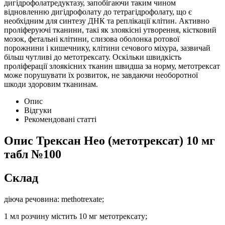
дигідрофолатредуктазу, запобігаючи таким чином
відновленню дигідрофолату до тетрагідрофолату, що є
необхідним для синтезу ДНК та реплікації клітин. Активно
проліферуючі тканини, такі як злоякісні утворення, кістковий
мозок, фетальні клітини, слизова оболонка ротової
порожнини і кишечнику, клітини сечового міхура, зазвичай
більш чутливі до метотрексату. Оскільки швидкість
проліферації злоякісних тканин швидша за норму, метотрексат
може порушувати їх розвиток, не завдаючи необоротної
шкоди здоровим тканинам.
Опис
Відгуки
Рекомендовані статті
Опис
Трексан Нео (метотрексат) 10 мг
табл №100
Склад
діюча речовина: methotrexate;
1 мл розчину містить 10 мг метотрексату;