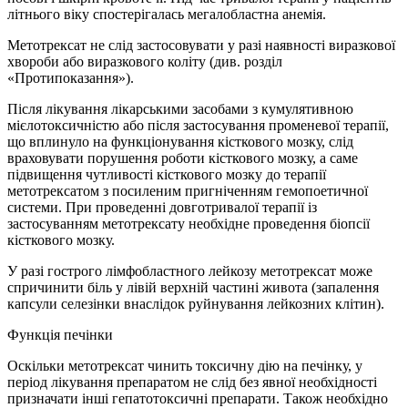
літнього віку спостерігалась мегалобластна анемія.
Метотрексат не слід застосовувати у разі наявності виразкової
хвороби або виразкового коліту (див. розділ
«Протипоказання»).
Після лікування лікарськими засобами з кумулятивною
мієлотоксичністю або після застосування променевої терапії,
що вплинуло на функціонування кісткового мозку, слід
враховувати порушення роботи кісткового мозку, а саме
підвищення чутливості кісткового мозку до терапії
метотрексатом з посиленим пригніченням гемопоетичної
системи. При проведенні довготривалої терапії із
застосуванням метотрексату необхідне проведення біопсії
кісткового мозку.
У разі гострого лімфобластного лейкозу метотрексат може
спричинити біль у лівій верхній частині живота (запалення
капсули селезінки внаслідок руйнування лейкозних клітин).
Функція печінки
Оскільки метотрексат чинить токсичну дію на печінку, у
період лікування препаратом не слід без явної необхідності
призначати інші гепатотоксичні препарати. Також необхідно