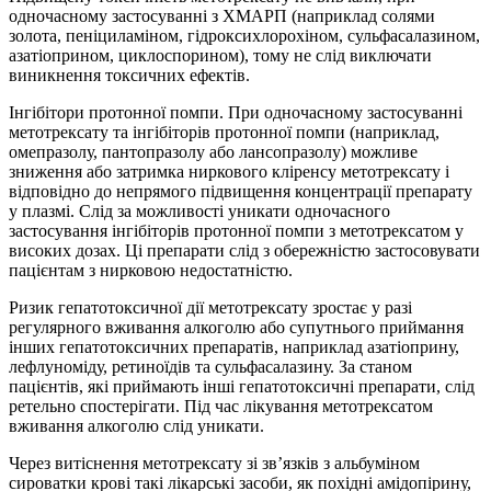
одночасному застосуванні з ХМАРП (наприклад солями
золота, пеніциламіном, гідроксихлорохіном, сульфасалазином,
азатіоприном, циклоспорином), тому не слід виключати
виникнення токсичних ефектів.
Інгібітори протонної помпи. При одночасному застосуванні
метотрексату та інгібіторів протонної помпи (наприклад,
омепразолу, пантопразолу або лансопразолу) можливе
зниження або затримка ниркового кліренсу метотрексату і
відповідно до непрямого підвищення концентрації препарату
у плазмі. Слід за можливості уникати одночасного
застосування інгібіторів протонної помпи з метотрексатом у
високих дозах. Ці препарати слід з обережністю застосовувати
пацієнтам з нирковою недостатністю.
Ризик гепатотоксичної дії метотрексату зростає у разі
регулярного вживання алкоголю або супутнього приймання
інших гепатотоксичних препаратів, наприклад азатіоприну,
лефлуноміду, ретиноїдів та сульфасалазину. За станом
пацієнтів, які приймають інші гепатотоксичні препарати, слід
ретельно спостерігати. Під час лікування метотрексатом
вживання алкоголю слід уникати.
Через витіснення метотрексату зі зв’язків з альбуміном
сироватки крові такі лікарські засоби, як похідні амідопірину,