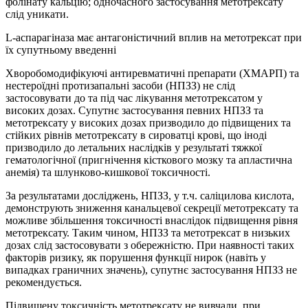
фолінату кальцію; одночасного застосування метотрексату
слід уникати.
L-аспарагіназа має антагоністичний вплив на метотрексат при
їх супутньому введенні
Хворобомодифікуючі антиревматичні препарати (ХМАРП) та
нестероїдні протизапальні засоби (НПЗЗ) не слід
застосовувати до та під час лікування метотрексатом у
високих дозах. Супутнє застосування певних НПЗЗ та
метотрексату у високих дозах призводило до підвищених та
стійких рівнів метотрексату в сироватці крові, що іноді
призводило до летальних наслідків у результаті тяжкої
гематологічної (пригнічення кісткового мозку та апластична
анемія) та шлунково-кишкової токсичності.
За результатами досліджень, НПЗЗ, у т.ч. саліцилова кислота,
демонструють зниження канальцевої секреції метотрексату та
можливе збільшення токсичності внаслідок підвищення рівня
метотрексату. Таким чином, НПЗЗ та метотрексат в низьких
дозах слід застосовувати з обережністю. При наявності таких
факторів ризику, як порушення функції нирок (навіть у
випадках граничних значень), супутнє застосування НПЗЗ не
рекомендується.
Підвищену токсичність метотрексату не вивчали, при