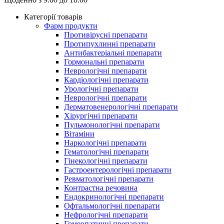
Категорії товарів
Фарм продукти
Противірусні препарати
Протипухлинні препарати
Антибактеріальні препарати
Гормональні препарати
Неврологічні препарати
Кардіологічні препарати
Урологічні препарати
Неврологічні препарати
Дерматовенерологічні препарати
Хірургічні препарати
Пульмонологічні препарати
Вітаміни
Наркологічні препарати
Гематологічні препарати
Гінекологічні препарати
Гастроентерологічні препарати
Ревматологічні препарати
Контрастна речовина
Eндокринологічні препарати
Офтальмологічні препарати
Нефрологічні препарати
Гомеопатичні препарати