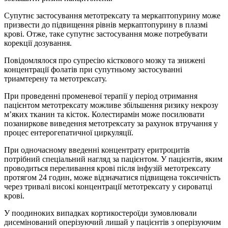
Супутнє застосування метотрексату та меркаптопурину може
призвести до підвищення рівнів меркаптопурину в плазмі
крові. Отже, таке супутнє застосування може потребувати
корекції дозування.
Повідомлялося про супресію кісткового мозку та знижені
концентрації фолатів при супутньому застосуванні
триамтерену та метотрексату.
При проведенні променевої терапії у період отримання
пацієнтом метотрексату можливе збільшення ризику некрозу
м’яких тканин та кісток. Колестирамін може посилювати
позаниркове виведення метотрексату за рахунок втручання у
процес ентерогепатичної циркуляції.
При одночасному введенні концентрату еритроцитів
потрібний спеціальний нагляд за пацієнтом. У пацієнтів, яким
проводиться переливання крові після інфузій метотрексату
протягом 24 годин, може відзначатися підвищена токсичність
через тривалі високі концентрації метотрексату у сироватці
крові.
У поодиноких випадках кортикостероїди зумовлювали
дисемінований оперізуючий лишай у пацієнтів з оперізуючим