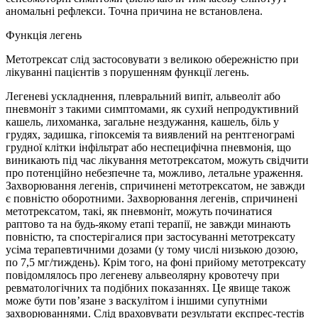
аномальні рефлекси. Точна причина не встановлена.
Функція легень
Метотрексат слід застосовувати з великою обережністю при
лікуванні пацієнтів з порушенням функції легень.
Легеневі ускладнення, плевральний випіт, альвеоліт або
пневмоніт з такими симптомами, як сухий непродуктивний
кашель, лихоманка, загальне нездужання, кашель, біль у
грудях, задишка, гіпоксемія та виявлений на рентгенограмі
грудної клітки інфільтрат або неспецифічна пневмонія, що
виникають під час лікування метотрексатом, можуть свідчити
про потенційно небезпечне та, можливо, летальне ураження.
Захворювання легенів, спричинені метотрексатом, не завжди
є повністю оборотними. Захворювання легенів, спричинені
метотрексатом, такі, як пневмоніт, можуть починатися
раптово та на будь-якому етапі терапії, не завжди минають
повністю, та спостерігалися при застосуванні метотрексату
усіма терапевтичними дозами (у тому числі низькою дозою,
по 7,5 мг/тиждень). Крім того, на фоні прийому метотрексату
повідомлялось про легеневу альвеолярну кровотечу при
ревматологічних та подібних показаннях. Це явище також
може бути пов’язане з васкулітом і іншими супутніми
захворюваннями. Слід враховувати результати експрес-тестів