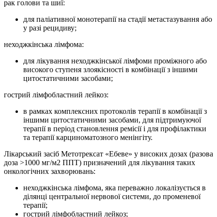
рак голови та шиї:
для паліативної монотерапії на стадії метастазування або
у разі рецидиву;
неходжкінська лімфома:
для лікування неходжкінської лімфоми проміжного або
високого ступеня злоякісності в комбінації з іншими
цитостатичними засобами;
гострий лімфобластний лейкоз:
в рамках комплексних протоколів терапії в комбінації з
іншими цитостатичними засобами, для підтримуючої
терапії в період становлення ремісії і для профілактики
та терапії карциноматозного менінгіту.
Лікарський засіб Метотрексат «Ебеве» у високих дозах (разова
доза >1000 мг/м2 ППТ) призначений для лікування таких
онкологічних захворювань:
неходжкінська лімфома, яка переважно локалізується в
ділянці центральної нервової системи, до променевої
терапії;
гострий лімфобластний лейкоз;