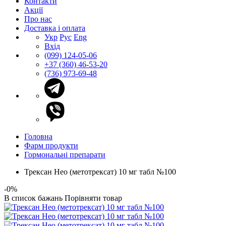
Контакти
Акції
Про нас
Доставка і оплата
Укр
Рус
Eng
Вхід
(099) 124-05-06
+37 (360) 46-53-20
(736) 973-69-48
Головна
Фарм продукти
Гормональні препарати
Трексан Нео (метотрексат) 10 мг табл №100
-0%
В список бажань
Порівняти товар