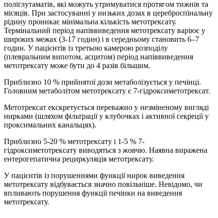
поліглутаматів, які можуть утримуватися протягом тижнів та
місяців. При застосуванні у низьких дозах в цереброспінальну
рідину проникає мінімальна кількість метотрексату.
Термінальний період напіввиведення метотрексату варіює у
широких межах (3-17 годин) і в середньому становить 6–7
годин. У пацієнтів із третьою камерою розподілу
(плевральним випотом, асцитом) період напіввиведення
метотрексату може бути до 4 разів більшим.
Приблизно 10 % прийнятої дози метаболізується у печінці.
Головним метаболітом метотрексату є 7-гідроксиметотрексат.
Метотрексат екскретується переважно у незміненому вигляді
нирками (шляхом фільтрації у клубочках і активної секреції у
проксимальних канальцях).
Приблизно 5-20 % метотрексату і 1-5 % 7-
гідроксиметотрексату виводяться з жовчю. Наявна виражена
ентерогепатична рециркуляція метотрексату.
У пацієнтів із порушеннями функції нирок виведення
метотрексату відбувається значно повільніше. Невідомо, чи
впливають порушення функції печінки на виведення
метотрексату.