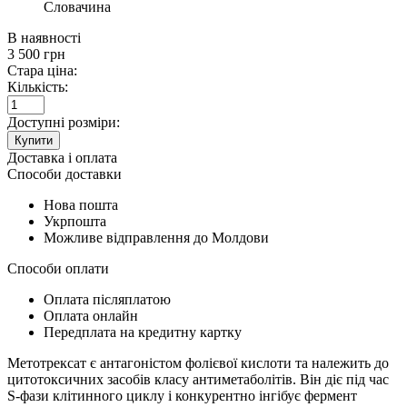
Словачина
В наявності
3 500
грн
Стара ціна:
Кількість:
Доступні розміри:
Купити
Доставка і оплата
Способи доставки
Нова пошта
Укрпошта
Можливе відправлення до Молдови
Способи оплати
Оплата післяплатою
Оплата онлайн
Передплата на кредитну картку
Метотрексат є антагоністом фолієвої кислоти та належить до
цитотоксичних засобів класу антиметаболітів. Він діє під час
S-фази клітинного циклу і конкурентно інгібує фермент