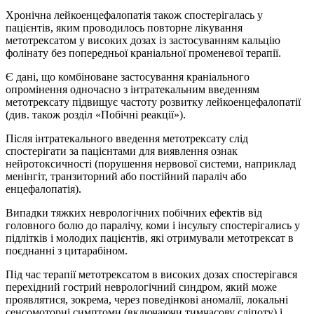
Хронічна лейкоенцефалопатія також спостерігалась у
пацієнтів, яким проводилось повторне лікування
метотрексатом у високих дозах із застосуванням кальцію
фолінату без попередньої краніальної променевої терапії.
Є дані, що комбіноване застосування краніального
опромінення одночасно з інтратекальним введенням
метотрексату підвищує частоту розвитку лейкоенцефалопатії
(див. також розділ «Побічні реакції»).
Після інтратекального введення метотрексату слід
спостерігати за пацієнтами для виявлення ознак
нейротоксичності (порушення нервової системи, наприклад
менінгіт, транзиторний або постійний параліч або
енцефалопатія).
Випадки тяжких неврологічних побічних ефектів від
головного болю до паралічу, коми і інсульту спостерігались у
підлітків і молодих пацієнтів, які отримували метотрексат в
поєднанні з цитарабіном.
Під час терапії метотрексатом в високих дозах спостерігався
перехідний гострий неврологічний синдром, який може
проявлятися, зокрема, через поведінкові аномалії, локальні
сенсомоторні симптоми (включаючи тимчасову сліпоту) і