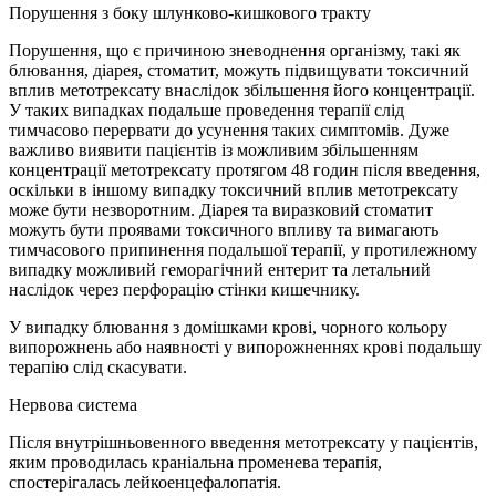
Порушення з боку шлунково-кишкового тракту
Порушення, що є причиною зневоднення організму, такі як
блювання, діарея, стоматит, можуть підвищувати токсичний
вплив метотрексату внаслідок збільшення його концентрації.
У таких випадках подальше проведення терапії слід
тимчасово перервати до усунення таких симптомів. Дуже
важливо виявити пацієнтів із можливим збільшенням
концентрації метотрексату протягом 48 годин після введення,
оскільки в іншому випадку токсичний вплив метотрексату
може бути незворотним. Діарея та виразковий стоматит
можуть бути проявами токсичного впливу та вимагають
тимчасового припинення подальшої терапії, у протилежному
випадку можливий геморагічний ентерит та летальний
наслідок через перфорацію стінки кишечнику.
У випадку блювання з домішками крові, чорного кольору
випорожнень або наявності у випорожненнях крові подальшу
терапію слід скасувати.
Нервова система
Після внутрішньовенного введення метотрексату у пацієнтів,
яким проводилась краніальна променева терапія,
спостерігалась лейкоенцефалопатія.