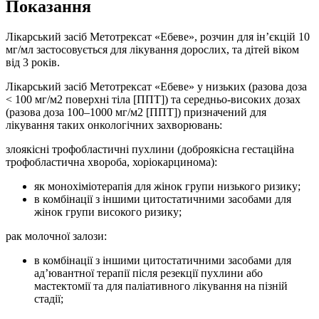
Показання
Лікарський засіб Метотрексат «Ебеве», розчин для ін’єкцій 10
мг/мл застосовується для лікування дорослих, та дітей віком
від 3 років.
Лікарський засіб Метотрексат «Ебеве» у низьких (разова доза
< 100 мг/м2 поверхні тіла [ППТ]) та середньо-високих дозах
(разова доза 100‒1000 мг/м2 [ППТ]) призначений для
лікування таких онкологічних захворювань:
злоякісні трофобластичні пухлини (доброякісна гестаційна
трофобластична хвороба, хоріокарцинома):
як монохіміотерапія для жінок групи низького ризику;
в комбінації з іншими цитостатичними засобами для
жінок групи високого ризику;
рак молочної залози:
в комбінації з іншими цитостатичними засобами для
ад’ювантної терапії після резекції пухлини або
мастектомії та для паліативного лікування на пізній
стадії;