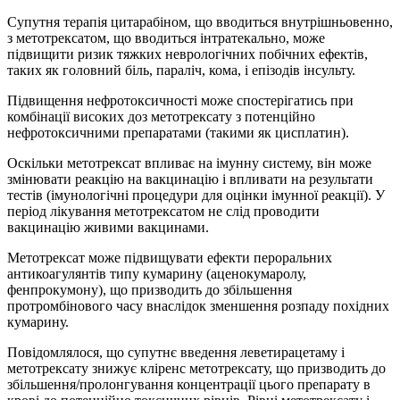
Супутня терапія цитарабіном, що вводиться внутрішньовенно,
з метотрексатом, що вводиться інтратекально, може
підвищити ризик тяжких неврологічних побічних ефектів,
таких як головний біль, параліч, кома, і епізодів інсульту.
Підвищення нефротоксичності може спостерігатись при
комбінації високих доз метотрексату з потенційно
нефротоксичними препаратами (такими як цисплатин).
Оскільки метотрексат впливає на імунну систему, він може
змінювати реакцію на вакцинацію і впливати на результати
тестів (імунологічні процедури для оцінки імунної реакції). У
період лікування метотрексатом не слід проводити
вакцинацію живими вакцинами.
Метотрексат може підвищувати ефекти пероральних
антикоагулянтів типу кумарину (аценокумаролу,
фенпрокумону), що призводить до збільшення
протромбінового часу внаслідок зменшення розпаду похідних
кумарину.
Повідомлялося, що супутнє введення леветирацетаму і
метотрексату знижує кліренс метотрексату, що призводить до
збільшення/пролонгування концентрації цього препарату в