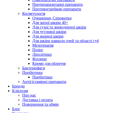
Протипаразитарні препарати
Противогрибкові препарати
Косметологія
Очищення, Сироватки
Для зрілої шкіри 40+
Для сухої та зневодненої шкіри
Для чутливої шкіри
Для жирної шкіри
Для шкіри навколо очей та області губ
Мезотерапія
Пілінг
Ліполітики
Філлери
Креми для обличчя
Бактеріофаги
Пробіотики
Пребіотики
Антігістамінні препарати
Бренди
Клієнтам
Про нас
Доставка і оплата
Повернення та обмін
Блог