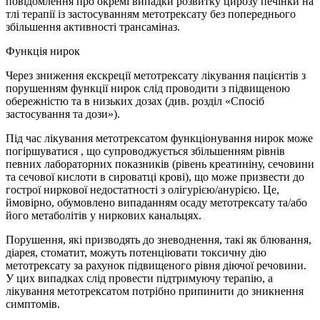
повідомлення про окремі випадки розвитку цирозу печінки на
тлі терапії із застосуванням метотрексату без попереднього
збільшення активності трансаміназ.
Функція нирок
Через зниження екскреції метотрексату лікування пацієнтів з
порушенням функції нирок слід проводити з підвищеною
обережністю та в низьких дозах (див. розділ «Спосіб
застосування та дози»).
Під час лікування метотрексатом функціонування нирок може
погіршуватися , що супроводжується збільшенням рівнів
певних лабораторних показників (рівень креатиніну, сечовини
та сечової кислоти в сироватці крові), що може призвести до
гострої ниркової недостатності з олігурією/анурією. Це,
ймовірно, обумовлено випаданням осаду метотрексату та/або
його метаболітів у ниркових канальцях.
Порушення, які призводять до зневоднення, такі як блювання,
діарея, стоматит, можуть потенціювати токсичну дію
метотрексату за рахунок підвищеного рівня діючої речовини.
У цих випадках слід провести підтримуючу терапію, а
лікування метотрексатом потрібно припинити до зникнення
симптомів.