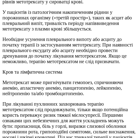
рівнів метотрексату у сироватці крові.
У пацієнтів із патологічним накопиченням рідини у
порожнинах організму («третій простір»), таких як асцит або
плевральний випіт, тривалість періоду напіввиведення
метотрексату з плазми крові збільшується.
Необхідне усунення плеврального випоту або асциту до
початку терапії із застосуванням метотрексату. При наявності
плеврального ексудату або асциту необхідно провести
дренування до початку лікування метотрексатом. Якщо це
неможливо, терапію метотрексатом не слід призначати.
Кров та лімфатична система
Метотрексат може пригнічувати гемопоез, спричиняючи
анемію, апластичну анемію, панцитопенію, лейкопенію,
нейтропенію та/або тромбоцитопенію.
При лікуванні пухлинних захворювань терапію
метотрексатом слід продовжувати, тільки якщо потенційна
користь переважує ризик тяжкої мієлосупресії. Першими
ознаками цих небезпечних для життя ускладнень можуть
бути: пропасниця, біль у горлі, виразки слизової оболонки
порожнини рота, грипоподібні симптоми, сильне виснаження,
носові і шкірні кровотечі. Під час тривалої терапії у пацієнтів