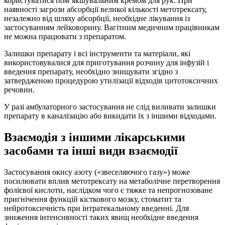
користуватися пом’якшувальним кремом для рук. При
наявності загрози абсорбції великої кількості метотрексату,
незалежно від шляху абсорбції, необхідне лікування із
застосуванням лейковорину. Вагітним медичним працівникам
не можна працювати з препаратом.
Залишки препарату і всі інструменти та матеріали, які
використовувалися для приготування розчину для інфузій і
введення препарату, необхідно знищувати згідно з
затвердженою процедурою утилізації відходів цитотоксичних
речовин.
У разі амбулаторного застосування не слід виливати залишки
препарату в каналізацію або викидати їх з іншими відходами.
Взаємодія з іншими лікарськими
засобами та інші види взаємодії
Застосування окису азоту («звеселяючого газу») може
посилювати вплив метотрексату на метаболічне перетворення
фолієвої кислоти, наслідком чого є тяжке та непрогнозоване
пригнічення функцій кісткового мозку, стоматит та
нейротоксичність при інтратекальному введенні. Для
зниження інтенсивності таких явищ необхідне введення