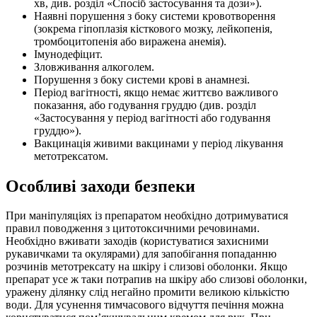
хв, див. розділ «Спосіб застосування та дози»).
Наявні порушення з боку системи кровотворення
(зокрема гіпоплазія кісткового мозку, лейкопенія,
тромбоцитопенія або виражена анемія).
Імунодефіцит.
Зловживання алкоголем.
Порушення з боку системи крові в анамнезі.
Період вагітності, якщо немає життєво важливого
показання, або годування груддю (див. розділ
«Застосування у період вагітності або годування
груддю»).
Вакцинація живими вакцинами у період лікування
метотрексатом.
Особливі заходи безпеки
При маніпуляціях із препаратом необхідно дотримуватися
правил поводження з цитотоксичними речовинами.
Необхідно вживати заходів (користуватися захисними
рукавичками та окулярами) для запобігання попаданню
розчинів метотрексату на шкіру і слизові оболонки. Якщо
препарат усе ж таки потрапив на шкіру або слизові оболонки,
уражену ділянку слід негайно промити великою кількістю
води. Для усунення тимчасового відчуття печіння можна