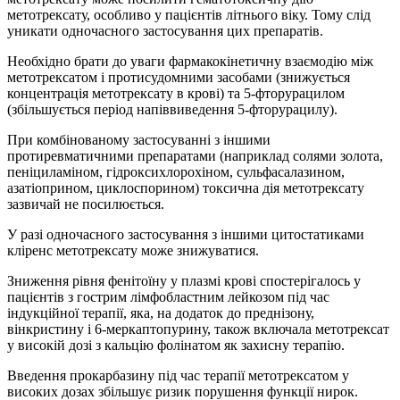
метотрексату, особливо у пацієнтів літнього віку. Тому слід
уникати одночасного застосування цих препаратів.
Необхідно брати до уваги фармакокінетичну взаємодію між
метотрексатом і протисудомними засобами (знижується
концентрація метотрексату в крові) та 5-фторурацилом
(збільшується період напіввиведення 5-фторурацилу).
При комбінованому застосуванні з іншими
протиревматичними препаратами (наприклад солями золота,
пеніциламіном, гідроксихлорохіном, сульфасалазином,
азатіоприном, циклоспорином) токсична дія метотрексату
зазвичай не посилюється.
У разі одночасного застосування з іншими цитостатиками
кліренс метотрексату може знижуватися.
Зниження рівня фенітоїну у плазмі крові спостерігалось у
пацієнтів з гострим лімфобластним лейкозом під час
індукційної терапії, яка, на додаток до преднізону,
вінкристину і 6‑меркаптопурину, також включала метотрексат
у високій дозі з кальцію фолінатом як захисну терапію.
Введення прокарбазину під час терапії метотрексатом у
високих дозах збільшує ризик порушення функції нирок.