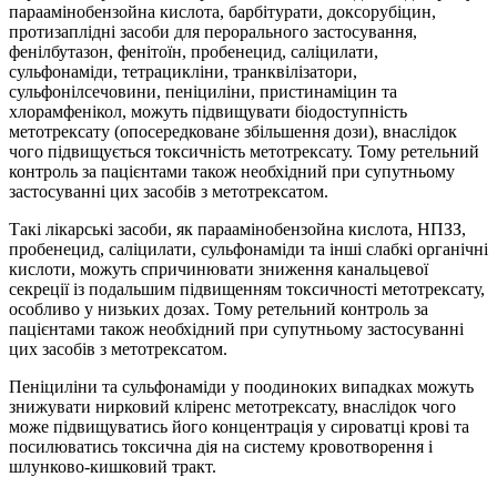
параамінобензойна кислота, барбітурати, доксорубіцин,
протизаплідні засоби для перорального застосування,
фенілбутазон, фенітоїн, пробенецид, саліцилати,
сульфонаміди, тетрацикліни, транквілізатори,
сульфонілсечовини, пеніциліни, пристинаміцин та
хлорамфенікол, можуть підвищувати біодоступність
метотрексату (опосередковане збільшення дози), внаслідок
чого підвищується токсичність метотрексату. Тому ретельний
контроль за пацієнтами також необхідний при супутньому
застосуванні цих засобів з метотрексатом.
Такі лікарські засоби, як параамінобензойна кислота, НПЗЗ,
пробенецид, саліцилати, сульфонаміди та інші слабкі органічні
кислоти, можуть спричинювати зниження канальцевої
секреції із подальшим підвищенням токсичності метотрексату,
особливо у низьких дозах. Тому ретельний контроль за
пацієнтами також необхідний при супутньому застосуванні
цих засобів з метотрексатом.
Пеніциліни та сульфонаміди у поодиноких випадках можуть
знижувати нирковий кліренс метотрексату, внаслідок чого
може підвищуватись його концентрація у сироватці крові та
посилюватись токсична дія на систему кровотворення і
шлунково-кишковий тракт.