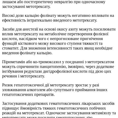
лишаєм або постгерпетичну невралгію при одночасному
застосуванні метотрексату.
Високі дози кальцію фолінату можуть негативно впливати на
ефективність інтратекально введеного метотрексату.
Засоби для анестезії на основі окису азоту можуть посилювати
вплив метотрексату на метаболічне перетворення фолієвої
кислоти, наслідком чого є непрогнозоване пригнічення
функцій кісткового мозку високого ступеня тяжкості та
стоматит. Для зниження інтенсивності таких явищ необхідне
введення фолінату кальцію.
Піриметамін або ко-тримоксазол у поєднанні з метотрексатом
можуть спричинити панцитопенію, імовірно, через додаткове
інгібування редуктази дигідрофолієвої кислоти під дією цих
речовин і метотрексату.
Ризик гепатотоксичної дії метотрексату зростає у разі
зловживання алкоголем або супутнього приймання інших
гепатотоксичних препаратів.
Застосування додаткових гематотоксичних лікарських засобів
підвищує ймовірність тяжких гематотоксичних побічних
реакцій на метотрексат. Одночасне застосування метамізолу та
метотрексату може посилити гематотоксичну дію