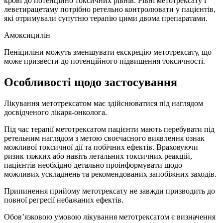
крові до потенційно токсичних рівнів. Рівні метотрексату і
леветирацетаму потрібно ретельно контролювати у пацієнтів,
які отримували супутню терапію цими двома препаратами.
Амоксицилін
Пеніциліни можуть зменшувати екскрецію метотрексату, що
може призвести до потенційного підвищення токсичності.
Особливості щодо застосування
Лікування метотрексатом має здійснюватися під наглядом
досвідченого лікаря-онколога.
Під час терапії метотрексатом пацієнти мають перебувати під
ретельним наглядом з метою своєчасного виявлення ознак
можливої токсичної дії та побічних ефектів. Враховуючи
ризик тяжких або навіть летальних токсичних реакцій,
пацієнтів необхідно детально проінформувати щодо
можливих ускладнень та рекомендованих запобіжних заходів.
Припинення прийому метотрексату не завжди призводить до
повної регресії небажаних ефектів.
Обов’язковою умовою лікування метотрексатом є визначення