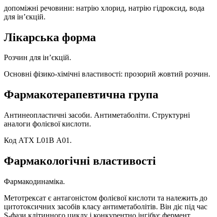
допоміжні речовини: натрію хлорид, натрію гідроксид, вода
для ін’єкцій.
Лікарська форма
Розчин для ін’єкцій.
Основні фізико-хімічні властивості: прозорий жовтий розчин.
Фармакотерапевтична група
Антинеопластичні засоби. Антиметаболіти. Структурні
аналоги фолієвої кислоти.
Код АТХ L01B А01.
Фармакологічні властивості
Фармакодинаміка.
Метотрексат є антагоністом фолієвої кислоти та належить до
цитотоксичних засобів класу антиметаболітів. Він діє під час
S-фази клітинного циклу і конкурентно інгібує фермент