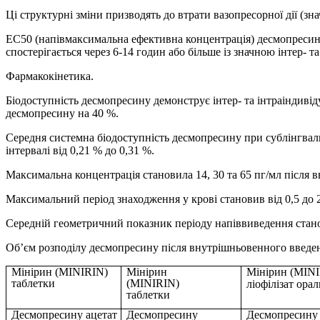
Ці структурні зміни призводять до втрати вазопресорної дії (зн
ЕС50 (напівмаксимальна ефективна концентрація) десмопресина
спостерігається через 6-14 годин або більше із значною інтер- 
Фармакокінетика.
Біодоступність десмопресину демонструє інтер- та інтраіндивід
десмопресину на 40 %.
Середня системна біодоступність десмопресину при сублінгваль
інтервалі від 0,21 % до 0,31 %.
Максимальна концентрація становила 14, 30 та 65 пг/мл після вв
Максимальний період знаходження у крові становив від 0,5 до 2
Середній геометричний показник періоду напіввиведення станови
Об’єм розподілу десмопресину після внутрішньовенного введення
Мінірин (MINIRIN)
Мінірин
Мінірин (MIN
таблетки
(MINIRIN)
ліофілізат ора
таблетки
Десмопресину ацетат
Десмопресину
Десмопресину