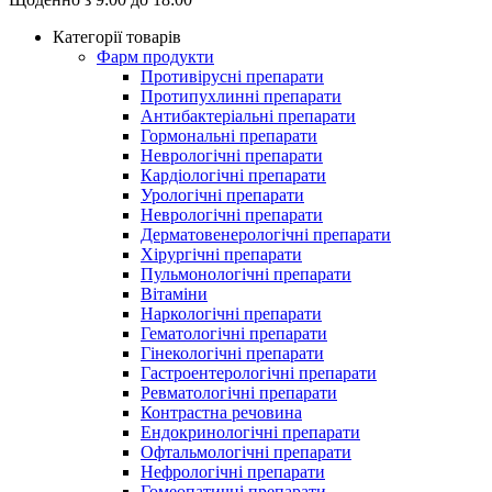
Категорії товарів
Фарм продукти
Противірусні препарати
Протипухлинні препарати
Антибактеріальні препарати
Гормональні препарати
Неврологічні препарати
Кардіологічні препарати
Урологічні препарати
Неврологічні препарати
Дерматовенерологічні препарати
Хірургічні препарати
Пульмонологічні препарати
Вітаміни
Наркологічні препарати
Гематологічні препарати
Гінекологічні препарати
Гастроентерологічні препарати
Ревматологічні препарати
Контрастна речовина
Eндокринологічні препарати
Офтальмологічні препарати
Нефрологічні препарати
Гомеопатичні препарати