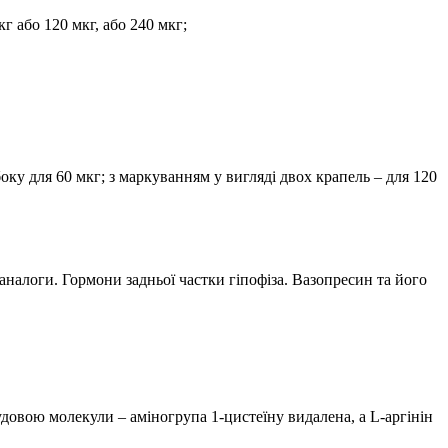
г або 120 мкг, або 240 мкг;
боку для 60 мкг; з маркуванням у вигляді двох крапель – для 120
 аналоги. Гормони задньої частки гіпофіза. Вазопресин та його
довою молекули – аміногрупа 1-цистеїну видалена, а L-аргінін