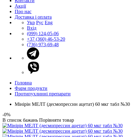
Контакти
Акції
Про нас
Доставка і оплата
Укр
Рус
Eng
Вхід
(099) 124-05-06
+37 (360) 46-53-20
(736) 973-69-48
Головна
Фарм продукти
Протипухлинні препарати
Мінірін МЕЛТ (десмопрессин ацетат) 60 мкг табл №30
-0%
В список бажань
Порівняти товар