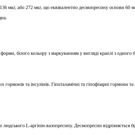
136 мкг, або 272 мкг, що еквівалентно десмопресину основи 60 мк
дна.
ї форми, білого кольору з маркуванням у вигляді краплі з одного 
 гормонів та інсулінів. Гіпоталамічні та гіпофізарні гормони та
людського L-аргінін-вазопресину. Десмопресин відрізняється бу