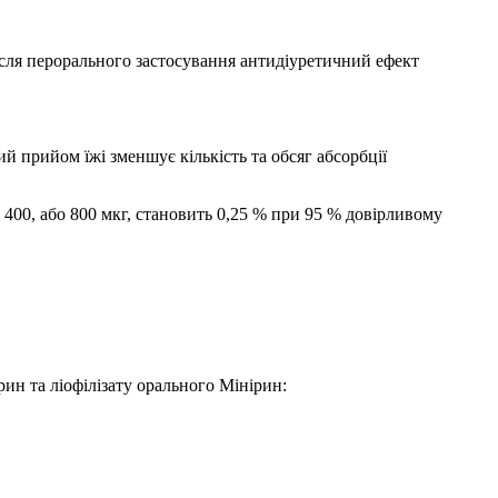
ісля перорального застосування антидіуретичний ефект
й прийом їжі зменшує кількість та обсяг абсорбції
 400, або 800 мкг, становить 0,25 % при 95 % довірливому
ин та ліофілізату орального Мінірин: