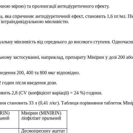
ачною мірою) та пролонгації антидіуретичного ефекту.
, яка спричиняє антидіуретичний ефект, становить 1,6 пг/мл. П
та інтраіндивідуальною мінливістю.
уальну мінливість від середнього до високого ступеня. Одночасни
ному застосуванні, наприклад, препарату Мінірин у дозі 200 або
едення 200, 400 та 800 мкг відповідно.
 годин після введення дози.
ть 2,8 (CV (коефіцієнт варіації) = 24 %) години.
 становить 33 л (0,41 л/кг). Таблиця порівняння таблеток Мінір
IRIN)
Мінірин (MINIRIN)
льний
ліофілізат оральний
Десмопресину ацетат