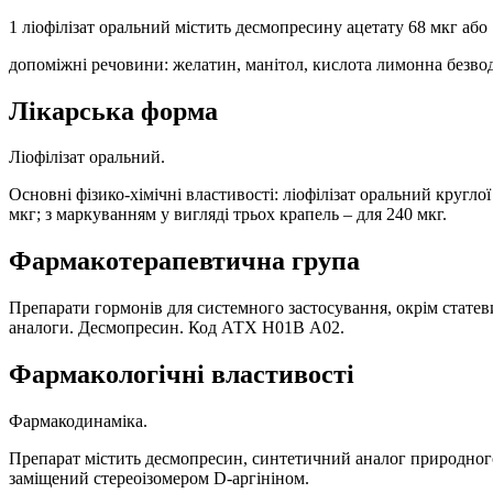
1 ліофілізат оральний містить десмопресину ацетату 68 мкг або 
допоміжні речовини: желатин, манітол, кислота лимонна безво
Лікарська форма
Ліофілізат оральний.
Основні фізико-хімічні властивості: ліофілізат оральний кругло
мкг; з маркуванням у вигляді трьох крапель – для 240 мкг.
Фармакотерапевтична група
Препарати гормонів для системного застосування, окрім статевих
аналоги. Десмопресин. Код АТХ Н01В А02.
Фармакологічні властивості
Фармакодинаміка.
Препарат містить десмопресин, синтетичний аналог природного 
заміщений стереоізомером D-аргініном.