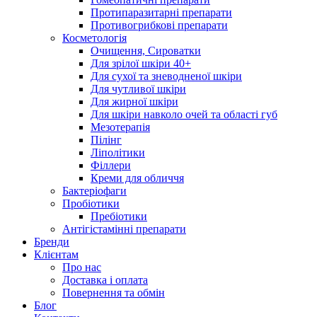
Протипаразитарні препарати
Противогрибкові препарати
Косметологія
Очищення, Сироватки
Для зрілої шкіри 40+
Для сухої та зневодненої шкіри
Для чутливої шкіри
Для жирної шкіри
Для шкіри навколо очей та області губ
Мезотерапія
Пілінг
Ліполітики
Філлери
Креми для обличчя
Бактеріофаги
Пробіотики
Пребіотики
Антігістамінні препарати
Бренди
Клієнтам
Про нас
Доставка і оплата
Повернення та обмін
Блог